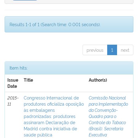
Results 1-1 of 1 (Search time: 0.001 seconds).
previous
1
next
Item hits:
Issue
Title
Author(s)
Date
2015-
Congresso Internacional de
Comissão Nacional
11
produtores oficializa oposição
para Implementação
às embalagens
da Convenção-
padronizadas: produtores
Quadro para o
assinaram Declaração de
Controle do Tabaco
Madrid contra iniciativa de
(Brasil). Secretaria
saúde pública
Executiva