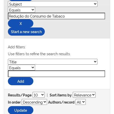
Start a new search
Add filters:
Use filters to refine the search results.
|
Results/Page
Sort items by
In order
Authors/record