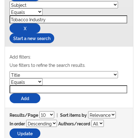
Start a new search
Add filters:
Use filters to refine the search results.
|
Results/Page
Sort items by
In order
Authors/record