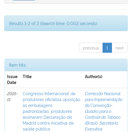
Results 1-2 of 2 (Search time: 0.002 seconds).
previous
1
next
Item hits:
Issue
Title
Author(s)
Date
2015-
Congresso Internacional de
Comissão Nacional
11
produtores oficializa oposição
para Implementação
às embalagens
da Convenção-
padronizadas: produtores
Quadro para o
assinaram Declaração de
Controle do Tabaco
Madrid contra iniciativa de
(Brasil). Secretaria
saúde pública
Executiva