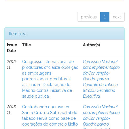
previous
1
next
Item hits:
Issue
Title
Author(s)
Date
2015-
Congresso Internacional de
Comissão Nacional
11
produtores oficializa oposição
para Implementação
às embalagens
da Convenção-
padronizadas: produtores
Quadro para o
assinaram Declaração de
Controle do Tabaco
Madrid contra iniciativa de
(Brasil). Secretaria
saúde pública
Executiva
2015-
Contrabando operava em
Comissão Nacional
11
Santa Cruz do Sul: capital do
para Implementação
tabaco servia como base de
da Convenção-
operações do comércio ilícito
Quadro para o