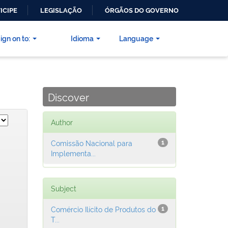
ICIPE
LEGISLAÇÃO
ÓRGÃOS DO GOVERNO
ign on to:
Idioma
Language
Discover
Author
Comissão Nacional para
1
Implementa...
Subject
Comércio Ilícito de Produtos do
1
T...