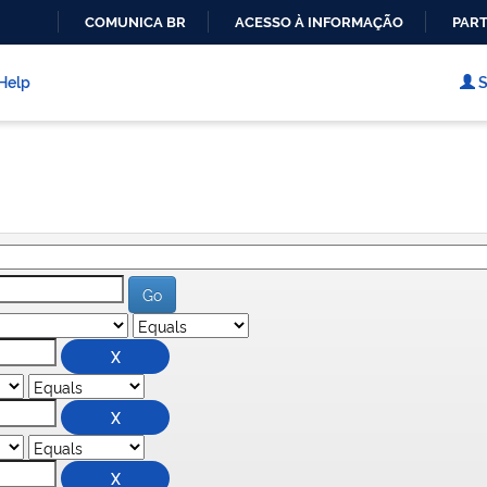
COMUNICA BR
ACESSO À INFORMAÇÃO
PART
IR
PARA
Help
S
O
CONTEÚDO