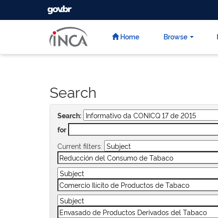
GOVBR
Skip
navigation
Home
Browse
Search
Search:
for
Current filters: