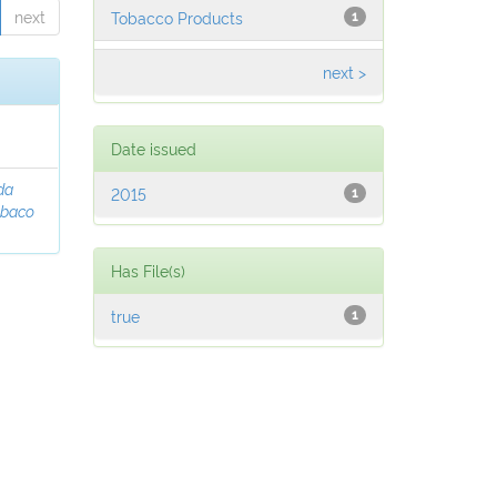
next
Tobacco Products
1
next >
Date issued
da
2015
1
abaco
Has File(s)
true
1