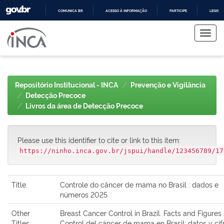
COMUNICA BR
ACESSO À INFORMAÇÃO
PARTICIPE
LEGISL
Skip
IR
PARA
navigation
O
CONTEÚDO
Repositório Institucional - INCA
Prevenção e Vigilância
Detecção Precoce
Livros da área de Detecção Precoce
Please use this identifier to cite or link to this item:
https://ninho.inca.gov.br/jspui/handle/123456789/17
Title:
Controle do câncer de mama no Brasil : dados e
números 2025
Other
Breast Cancer Control in Brazil: Facts and Figure
Titles:
Control del cáncer de mama en Brasil: datos y cif