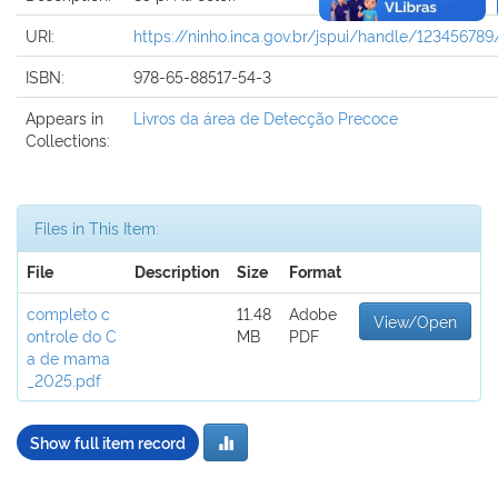
URI:
https://ninho.inca.gov.br/jspui/handle/123456789
ISBN:
978-65-88517-54-3
Appears in
Livros da área de Detecção Precoce
Collections:
Files in This Item:
File
Description
Size
Format
completo c
11.48
Adobe
View/Open
ontrole do C
MB
PDF
a de mama
_2025.pdf
Show full item record