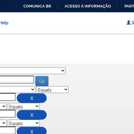
COMUNICA BR
ACESSO À INFORMAÇÃO
PART
IR
PARA
Help
S
O
CONTEÚDO