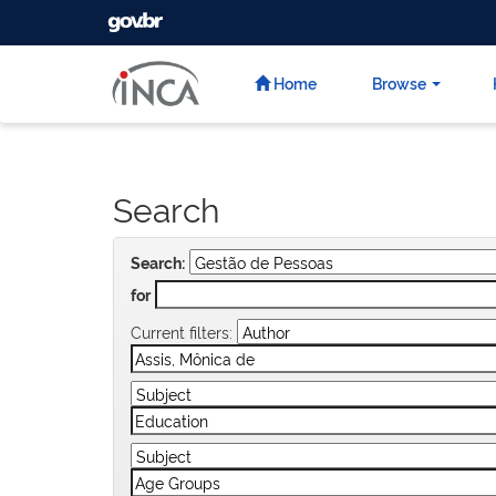
GOVBR
Skip
navigation
Home
Browse
Search
Search:
for
Current filters: