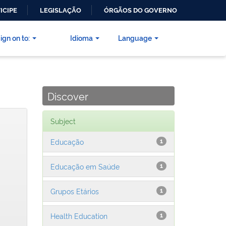
ICIPE
LEGISLAÇÃO
ÓRGÃOS DO GOVERNO
ign on to:
Idioma
Language
Discover
Subject
Educação
1
Educação em Saúde
1
Grupos Etários
1
Health Education
1