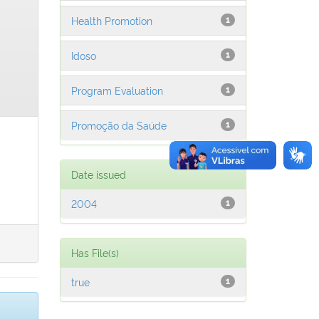
Health Promotion
1
Idoso
1
Program Evaluation
1
Promoção da Saúde
1
Date issued
2004
1
Has File(s)
true
1