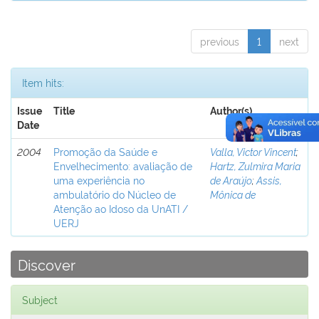
previous
1
next
Item hits:
Issue
Title
Author(s)
Date
2004
Promoção da Saúde e
Valla, Victor Vincent
;
Envelhecimento: avaliação de
Hartz, Zulmira Maria
uma experiência no
de Araújo
;
Assis,
ambulatório do Núcleo de
Mônica de
Atenção ao Idoso da UnATI /
UERJ
Discover
Subject