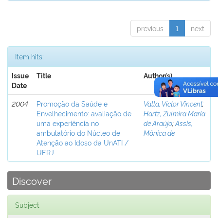
previous
1
next
Item hits:
Issue
Title
Author(s)
Date
2004
Promoção da Saúde e
Valla, Victor Vincent
;
Envelhecimento: avaliação de
Hartz, Zulmira Maria
uma experiência no
de Araújo
;
Assis,
ambulatório do Núcleo de
Mônica de
Atenção ao Idoso da UnATI /
UERJ
Discover
Subject