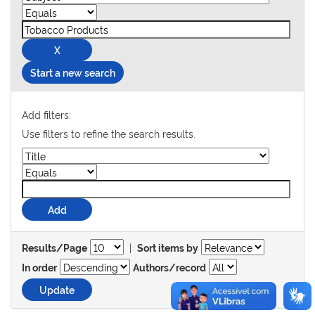
Start a new search
Add filters:
Use filters to refine the search results.
|
Results/Page
Sort items by
In order
Authors/record