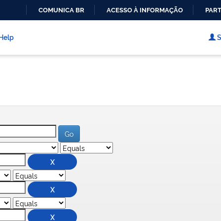
COMUNICA BR
ACESSO À INFORMAÇÃO
PART
IR
PARA
Help
S
O
CONTEÚDO