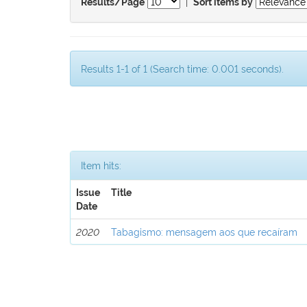
|
Results/Page
Sort items by
Results 1-1 of 1 (Search time: 0.001 seconds).
Item hits:
Issue
Title
Date
2020
Tabagismo: mensagem aos que recaíram