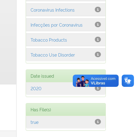
Coronavirus Infections
1
Infecções por Coronavirus
1
Tobacco Products
1
Tobacco Use Disorder
1
Date issued
2020
1
Has File(s)
true
1