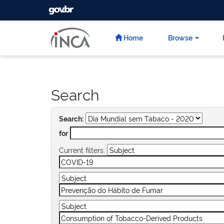
GOVBR
Skip
navigation
Home
Browse
Search
Search:
for
Current filters: