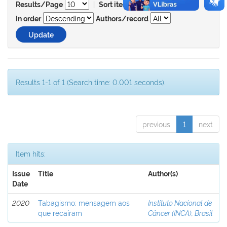
|
Results/Page
Sort items by
In order
Authors/record
Results 1-1 of 1 (Search time: 0.001 seconds).
previous
1
next
Item hits:
Issue
Title
Author(s)
Date
2020
Tabagismo: mensagem aos
Instituto Nacional de
que recaíram
Câncer (INCA), Brasil