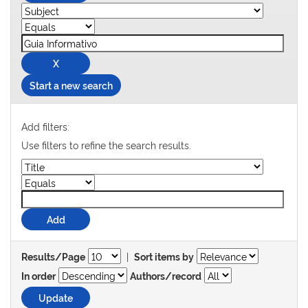
Start a new search
Add filters:
Use filters to refine the search results.
|
Results/Page
Sort items by
In order
Authors/record