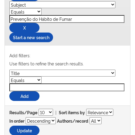
Start a new search
Add filters:
Use filters to refine the search results.
|
Results/Page
Sort items by
In order
Authors/record