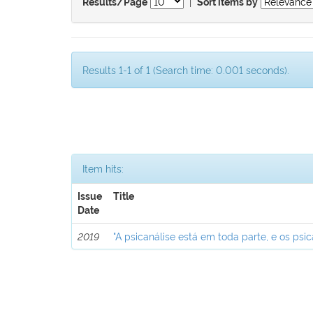
|
Results/Page
Sort items by
Results 1-1 of 1 (Search time: 0.001 seconds).
Item hits:
Issue
Title
Date
2019
"A psicanálise está em toda parte, e os psic