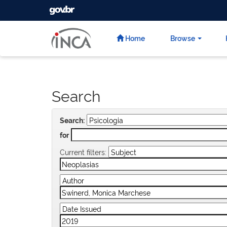
GOVBR
Skip
navigation
Home
Browse
Search
Search:
for
Current filters: