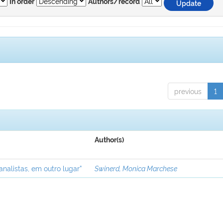
In order
Authors/record
previous
1
Author(s)
analistas, em outro lugar”
Swinerd, Monica Marchese