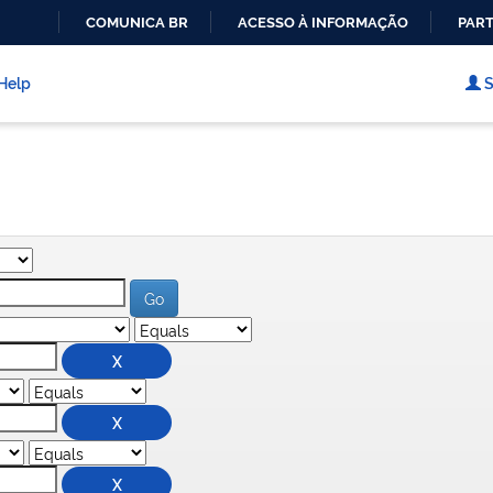
COMUNICA BR
ACESSO À INFORMAÇÃO
PART
IR
PARA
Help
S
O
CONTEÚDO