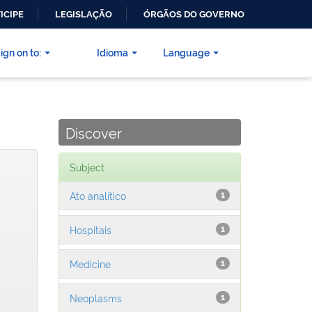
ICIPE
LEGISLAÇÃO
ÓRGÃOS DO GOVERNO
ign on to:
Idioma
Language
Discover
Subject
Ato analítico
1
Hospitais
1
Medicine
1
Neoplasms
1