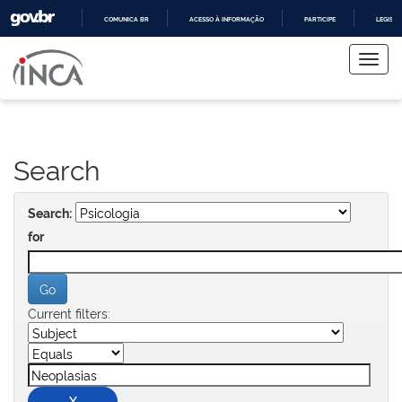
COMUNICA BR
ACESSO À INFORMAÇÃO
PARTICIPE
LEGISL
Skip
IR
PARA
navigation
O
CONTEÚDO
Search
Search:
for
Current filters: