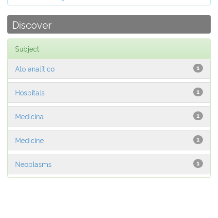
Discover
Subject
Ato analítico
1
Hospitals
1
Medicina
1
Medicine
1
Neoplasms
1