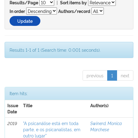
|
Results/Page
Sort items by
In order
Authors/record
Results 1-1 of 1 (Search time: 0.001 seconds).
previous
1
next
Item hits:
Issue
Title
Author(s)
Date
2019
"A psicanálise está em toda
Swinerd, Monica
parte, e os psicanalistas, em
Marchese
outro lugar”