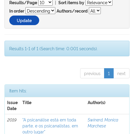
|
Results/Page
Sort items by
In order
Authors/record
Results 1-1 of 1 (Search time: 0.001 seconds).
previous
1
next
Item hits:
Issue
Title
Author(s)
Date
2019
"A psicanálise está em toda
Swinerd, Monica
parte, e os psicanalistas, em
Marchese
outro lugar”