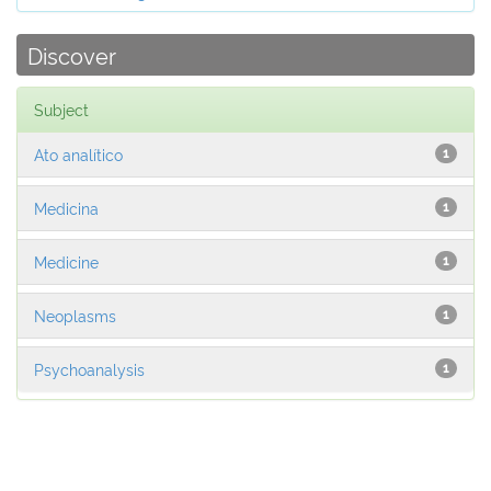
Discover
Subject
Ato analítico
1
Medicina
1
Medicine
1
Neoplasms
1
Psychoanalysis
1