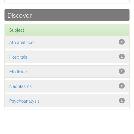
Discover
Subject
Ato analítico
1
Hospitais
1
Medicine
1
Neoplasms
1
Psychoanalysis
1