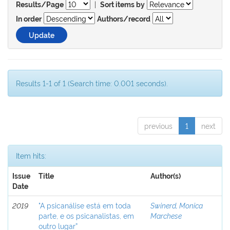
|
Results/Page
Sort items by
In order
Authors/record
Results 1-1 of 1 (Search time: 0.001 seconds).
previous
1
next
Item hits:
Issue
Title
Author(s)
Date
2019
"A psicanálise está em toda
Swinerd, Monica
parte, e os psicanalistas, em
Marchese
outro lugar”