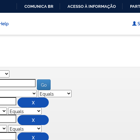
COMUNICA BR
ACESSO À INFORMAÇÃO
PART
IR
PARA
Help
S
O
CONTEÚDO