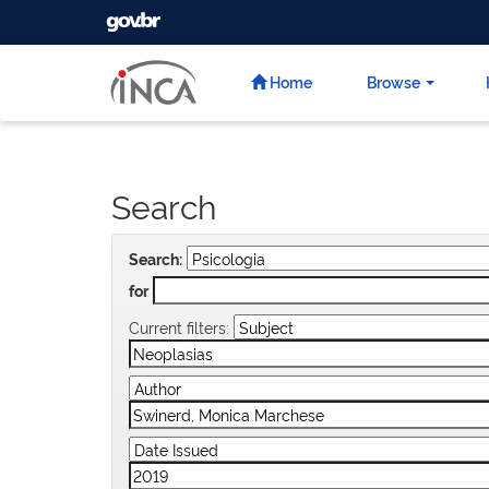
GOVBR
Skip
navigation
Home
Browse
Search
Search:
for
Current filters: