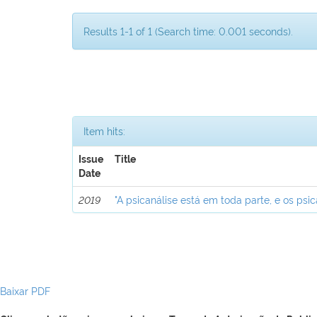
Results 1-1 of 1 (Search time: 0.001 seconds).
Item hits:
Issue
Title
Date
2019
"A psicanálise está em toda parte, e os psic
Baixar PDF