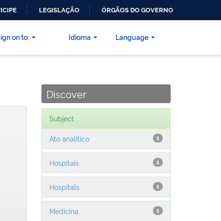
ICIPE
LEGISLAÇÃO
ÓRGÃOS DO GOVERNO
ign on to:
Idioma
Language
Discover
Subject
Ato analítico
1
Hospitais
1
Hospitals
1
Medicina
1