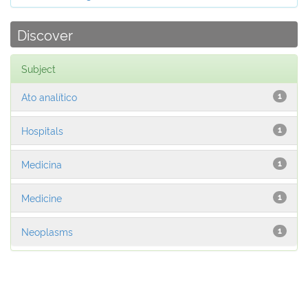
Discover
Subject
Ato analítico
1
Hospitals
1
Medicina
1
Medicine
1
Neoplasms
1