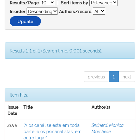
|
Results/Page
Sort items by
In order
Authors/record
Results 1-1 of 1 (Search time: 0.001 seconds).
previous
1
next
Item hits:
Issue
Title
Author(s)
Date
2019
"A psicanálise está em toda
Swinerd, Monica
parte, e os psicanalistas, em
Marchese
outro lugar”