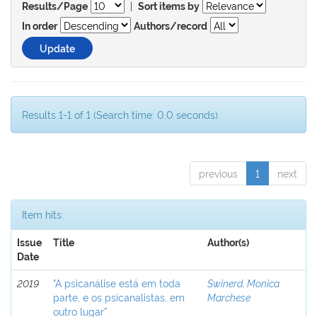
|
Results/Page
Sort items by
In order
Authors/record
Results 1-1 of 1 (Search time: 0.0 seconds).
previous
1
next
Item hits:
Issue
Title
Author(s)
Date
2019
"A psicanálise está em toda
Swinerd, Monica
parte, e os psicanalistas, em
Marchese
outro lugar”