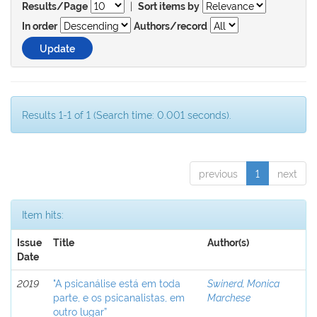
|
Results/Page
Sort items by
In order
Authors/record
Results 1-1 of 1 (Search time: 0.001 seconds).
previous
1
next
Item hits:
Issue
Title
Author(s)
Date
2019
"A psicanálise está em toda
Swinerd, Monica
parte, e os psicanalistas, em
Marchese
outro lugar”