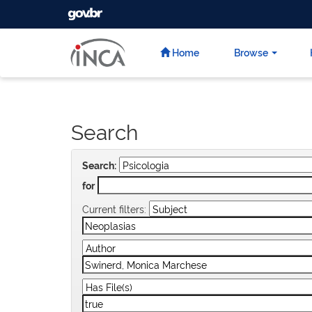
GOVBR
Skip
navigation
Home
Browse
Search
Search:
for
Current filters: