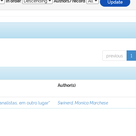
In order
Authors/record
previous
1
Author(s)
analistas, em outro lugar”
Swinerd, Monica Marchese