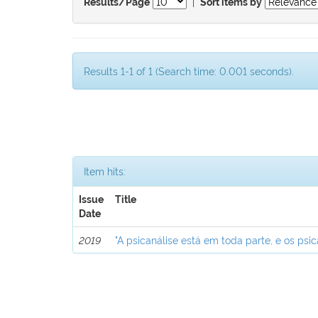
|
Results/Page
Sort items by
Results 1-1 of 1 (Search time: 0.001 seconds).
Item hits:
Issue
Title
Date
2019
"A psicanálise está em toda parte, e os psic