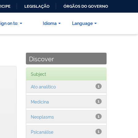
ICIPE
LEGISLAÇÃO
ÓRGÃOS DO GOVERNO
ign on to:
Idioma
Language
Discover
Subject
Ato analítico
1
Medicina
1
Neoplasms
1
Psicanálise
1