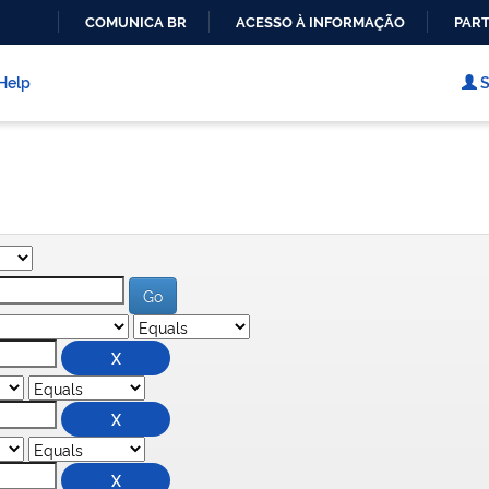
COMUNICA BR
ACESSO À INFORMAÇÃO
PART
IR
PARA
Help
S
O
CONTEÚDO