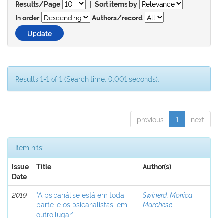
|
Results/Page
Sort items by
In order
Authors/record
Results 1-1 of 1 (Search time: 0.001 seconds).
previous
1
next
Item hits:
Issue
Title
Author(s)
Date
2019
"A psicanálise está em toda
Swinerd, Monica
parte, e os psicanalistas, em
Marchese
outro lugar”