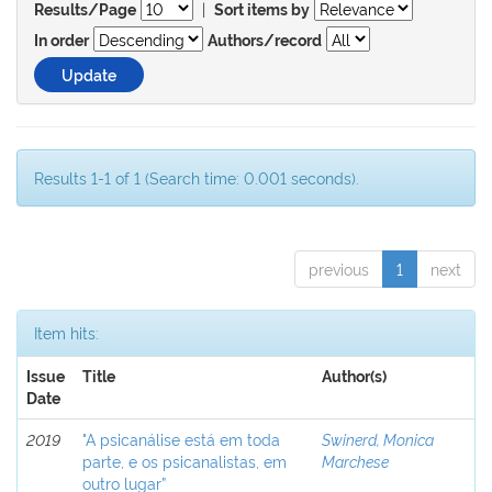
|
Results/Page
Sort items by
In order
Authors/record
Results 1-1 of 1 (Search time: 0.001 seconds).
previous
1
next
Item hits:
Issue
Title
Author(s)
Date
2019
"A psicanálise está em toda
Swinerd, Monica
parte, e os psicanalistas, em
Marchese
outro lugar”