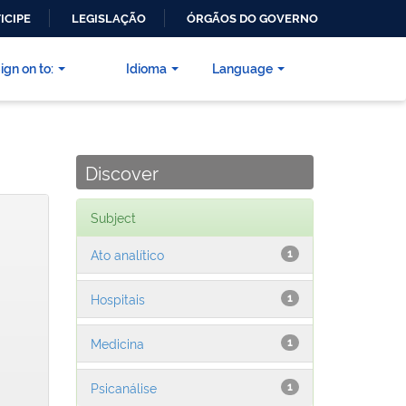
ICIPE
LEGISLAÇÃO
ÓRGÃOS DO GOVERNO
ign on to:
Idioma
Language
Discover
Subject
Ato analítico
1
Hospitais
1
Medicina
1
Psicanálise
1