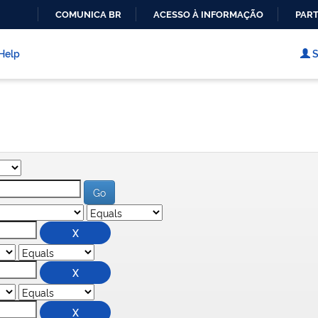
COMUNICA BR
ACESSO À INFORMAÇÃO
PART
IR
PARA
Help
S
O
CONTEÚDO