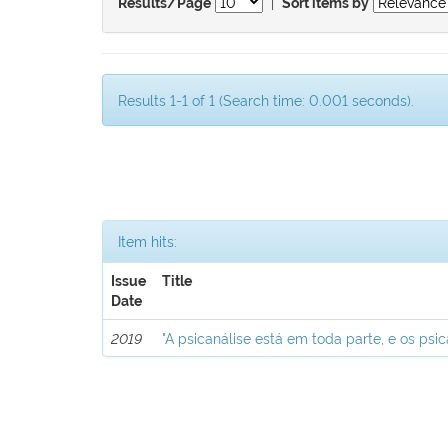
|
Results/Page
Sort items by
Results 1-1 of 1 (Search time: 0.001 seconds).
Item hits:
Issue
Title
Date
2019
"A psicanálise está em toda parte, e os psic