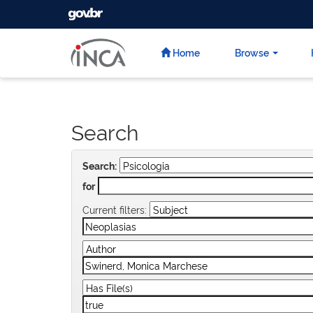
GOVBR
Skip
navigation
Home
Browse
Search
Search:
for
Current filters: