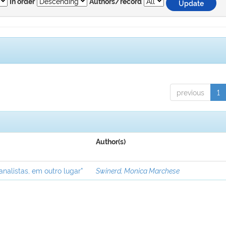
In order
Authors/record
previous
1
Author(s)
analistas, em outro lugar”
Swinerd, Monica Marchese