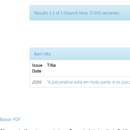
Results 1-1 of 1 (Search time: 0.001 seconds).
Item hits:
Issue
Title
Date
2019
"A psicanálise está em toda parte, e os psic
Baixar PDF