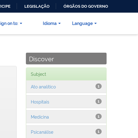
ICIPE
LEGISLAÇÃO
ÓRGÃOS DO GOVERNO
ign on to:
Idioma
Language
Discover
Subject
Ato analítico
1
Hospitais
1
Medicina
1
Psicanálise
1