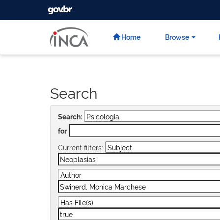
GOVBR
Skip
navigation
Home
Browse
Search
Search:
for
Current filters: