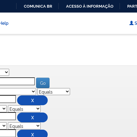
COMUNICA BR
ACESSO À INFORMAÇÃO
PART
IR
PARA
Help
S
O
CONTEÚDO