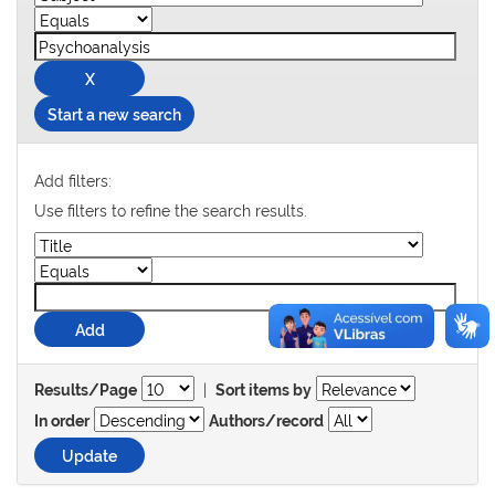
Start a new search
Add filters:
Use filters to refine the search results.
|
Results/Page
Sort items by
In order
Authors/record