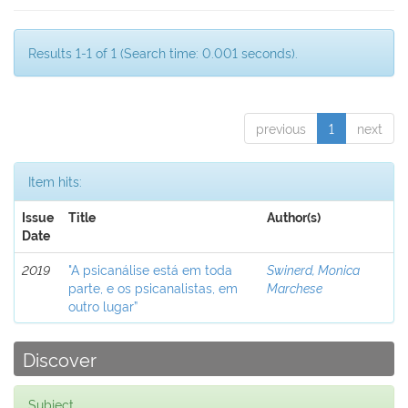
Results 1-1 of 1 (Search time: 0.001 seconds).
previous
1
next
Item hits:
Issue
Title
Author(s)
Date
2019
"A psicanálise está em toda
Swinerd, Monica
parte, e os psicanalistas, em
Marchese
outro lugar”
Discover
Subject