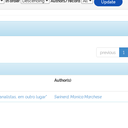
In order
Authors/record
previous
1
Author(s)
analistas, em outro lugar”
Swinerd, Monica Marchese