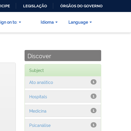
ICIPE
LEGISLAÇÃO
ÓRGÃOS DO GOVERNO
ign on to:
Idioma
Language
Discover
Subject
Ato analítico
1
Hospitals
1
Medicina
1
Psicanálise
1