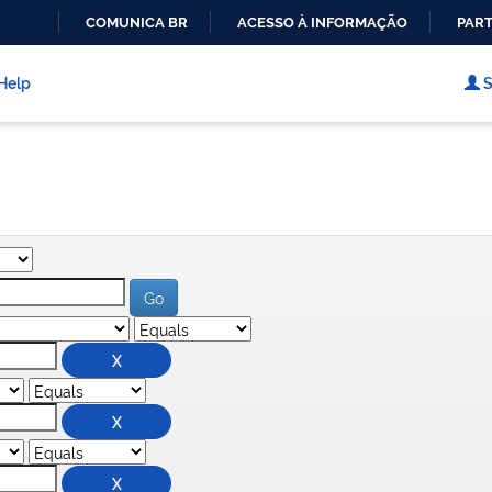
COMUNICA BR
ACESSO À INFORMAÇÃO
PART
IR
PARA
Help
S
O
CONTEÚDO