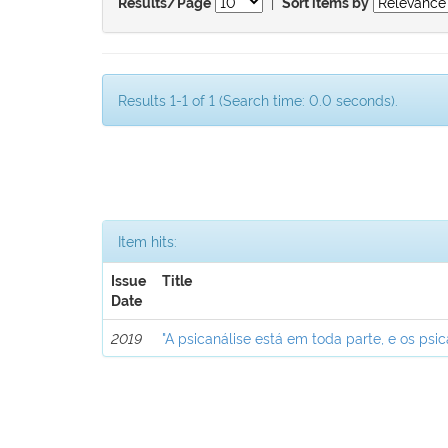
|
Results/Page
Sort items by
Results 1-1 of 1 (Search time: 0.0 seconds).
Item hits:
Issue
Title
Date
2019
"A psicanálise está em toda parte, e os psic