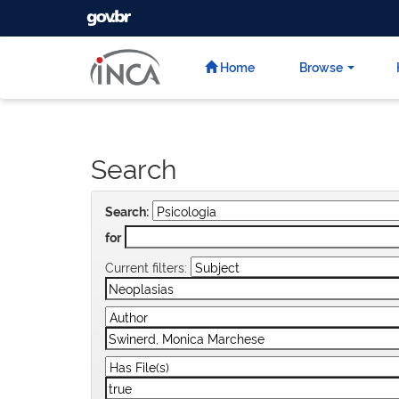
GOVBR
Skip
navigation
Home
Browse
Search
Search:
for
Current filters: