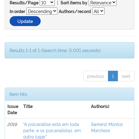
|
Results/Page
Sort items by
In order
Authors/record
Results 1-1 of 1 (Search time: 0.001 seconds).
previous
1
next
Item hits:
Issue
Title
Author(s)
Date
2019
"A psicanálise está em toda
Swinerd, Monica
parte, e os psicanalistas, em
Marchese
outro lugar”