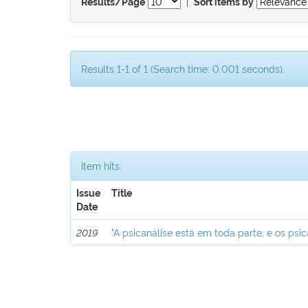
|
Results/Page
Sort items by
Results 1-1 of 1 (Search time: 0.001 seconds).
Item hits:
Issue
Title
Date
2019
"A psicanálise está em toda parte, e os psic