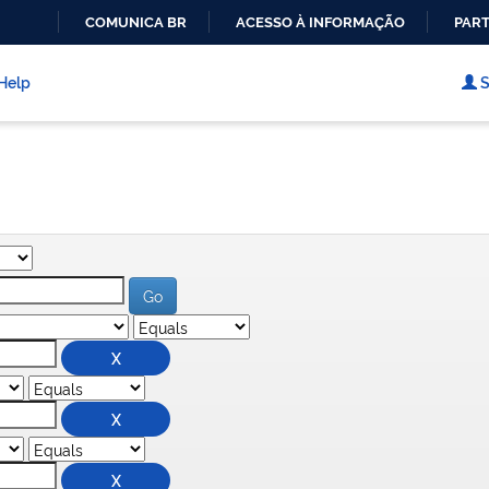
COMUNICA BR
ACESSO À INFORMAÇÃO
PART
IR
PARA
Help
S
O
CONTEÚDO