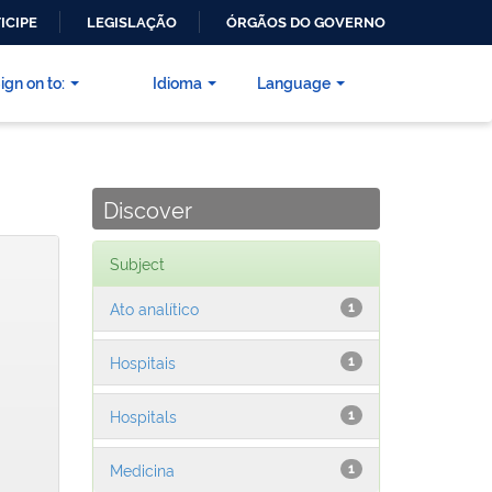
ICIPE
LEGISLAÇÃO
ÓRGÃOS DO GOVERNO
ign on to:
Idioma
Language
Discover
Subject
Ato analítico
1
Hospitais
1
Hospitals
1
Medicina
1