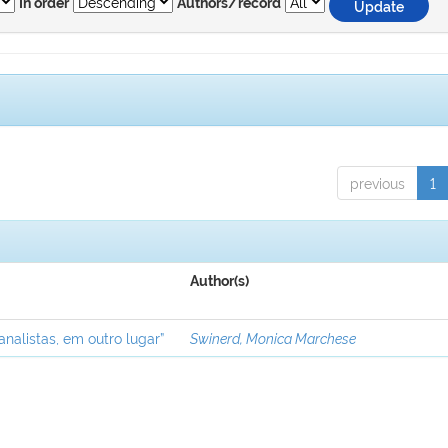
In order
Authors/record
previous
1
Author(s)
analistas, em outro lugar”
Swinerd, Monica Marchese