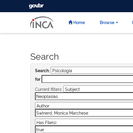
GOVBR
Skip
navigation
Home
Browse
Search
Search:
for
Current filters: