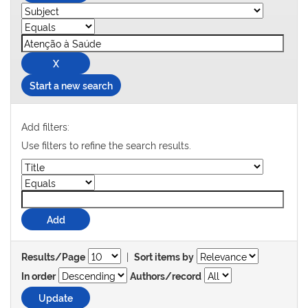
Start a new search
Add filters:
Use filters to refine the search results.
|
Results/Page
Sort items by
In order
Authors/record