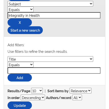
Start a new search
Add filters:
Use filters to refine the search results.
|
Results/Page
Sort items by
In order
Authors/record