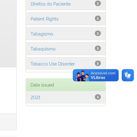
Direitos do Paciente
1
Patient Rights
1
Tabagismo
1
Tabaquismo
1
Tobacco Use Disorder
1
Date issued
2021
1