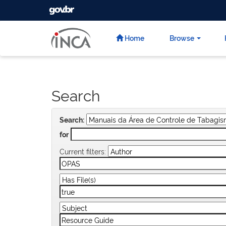
GOVBR
Skip
navigation
Home
Browse
Search
Search:
for
Current filters: