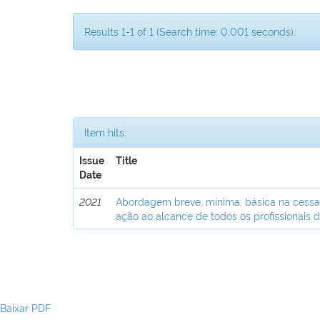
Results 1-1 of 1 (Search time: 0.001 seconds).
Item hits:
Issue
Title
Date
2021
Abordagem breve, mínima, básica na cess
ação ao alcance de todos os profissionais 
Baixar PDF