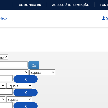
COMUNICA BR
ACESSO À INFORMAÇÃO
PART
IR
PARA
Help
S
O
CONTEÚDO