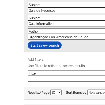
Start a new search
Add filters:
Use filters to refine the search results.
|
Results/Page
Sort items by