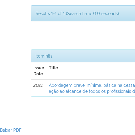
Results 1-1 of 1 (Search time: 0.0 seconds).
Item hits:
Issue
Title
Date
2021
Abordagem breve, mínima, básica na cess
ação ao alcance de todos os profissionais 
Baixar PDF