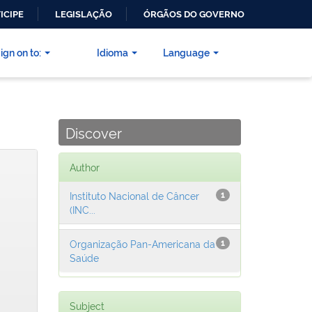
ICIPE
LEGISLAÇÃO
ÓRGÃOS DO GOVERNO
ign on to:
Idioma
Language
Discover
Author
Instituto Nacional de Câncer
1
(INC...
Organização Pan-Americana da
1
Saúde
Subject