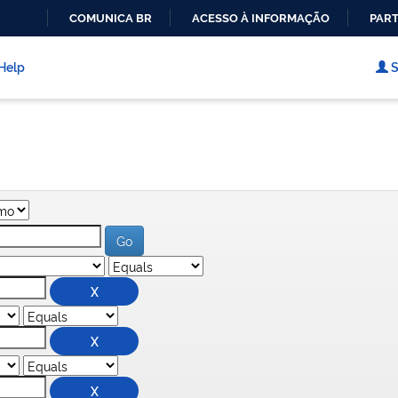
COMUNICA BR
ACESSO À INFORMAÇÃO
PART
IR
PARA
Help
S
O
CONTEÚDO