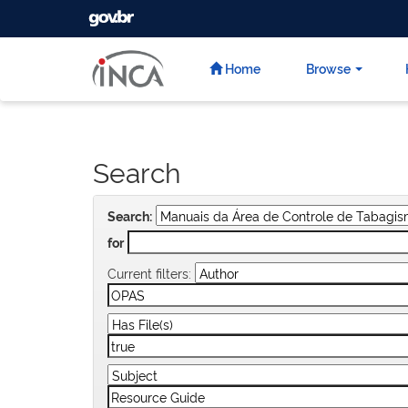
GOVBR
Skip
navigation
Home
Browse
Search
Search:
for
Current filters: