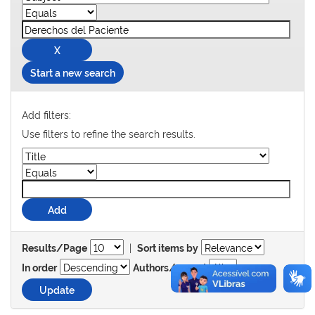
Start a new search
Add filters:
Use filters to refine the search results.
|
Results/Page
Sort items by
In order
Authors/record