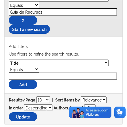
Start a new search
Add filters:
Use filters to refine the search results.
|
Results/Page
Sort items by
In order
Authors/record