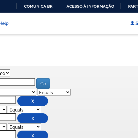
COMUNICA BR
ACESSO À INFORMAÇÃO
PART
IR
PARA
Help
S
O
CONTEÚDO