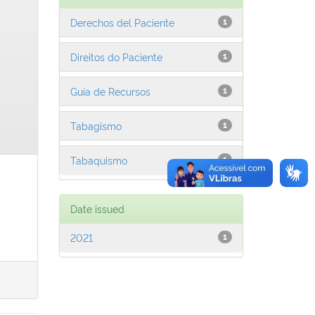
Derechos del Paciente
1
Direitos do Paciente
1
Guía de Recursos
1
Tabagismo
1
Tabaquismo
1
Date issued
2021
1