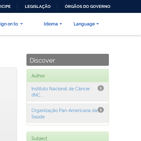
ICIPE
LEGISLAÇÃO
ÓRGÃOS DO GOVERNO
ign on to:
Idioma
Language
Discover
Author
Instituto Nacional de Câncer
1
(INC...
Organização Pan-Americana da
1
Saúde
Subject