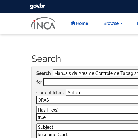
GOVBR
Skip
navigation
Home
Browse
Search
Search:
for
Current filters: