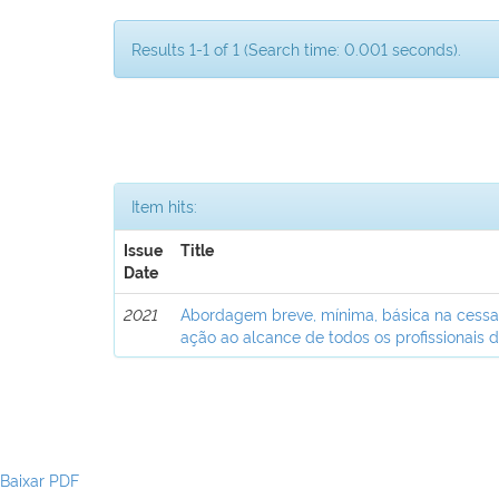
Results 1-1 of 1 (Search time: 0.001 seconds).
Item hits:
Issue
Title
Date
2021
Abordagem breve, mínima, básica na cess
ação ao alcance de todos os profissionais 
Baixar PDF