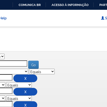
COMUNICA BR
ACESSO À INFORMAÇÃO
PART
IR
PARA
Help
S
O
CONTEÚDO