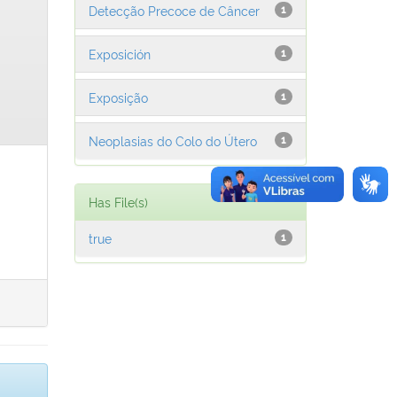
Detecção Precoce de Câncer
1
Exposición
1
Exposição
1
Neoplasias do Colo do Útero
1
Has File(s)
true
1