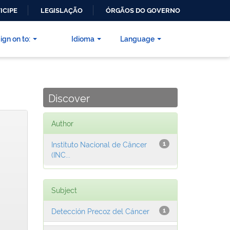
ICIPE
LEGISLAÇÃO
ÓRGÃOS DO GOVERNO
ign on to:
Idioma
Language
Discover
Author
Instituto Nacional de Câncer
1
(INC...
Subject
Detección Precoz del Cáncer
1