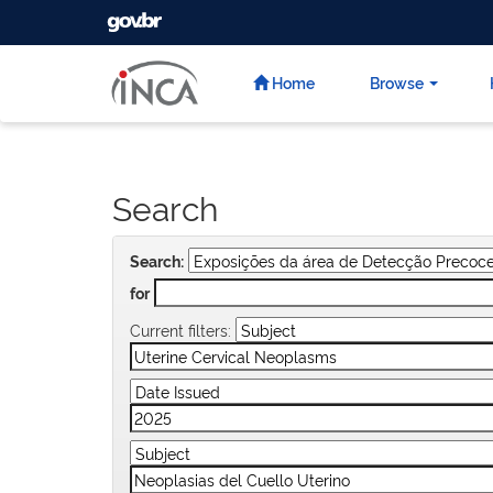
GOVBR
Skip
navigation
Home
Browse
Search
Search:
for
Current filters: