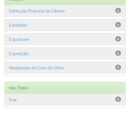
Detecção Precoce de Câncer
1
Exhibition
1
Exposición
1
Exposição
1
Neoplasias do Colo do Útero
1
Has File(s)
true
1