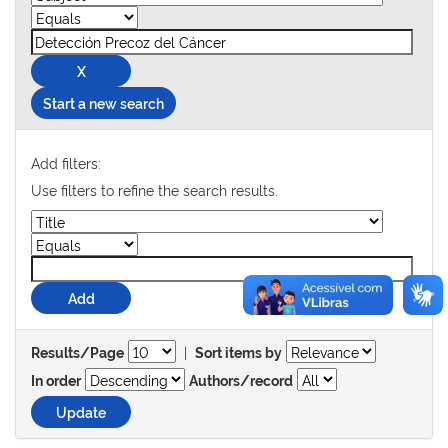
Start a new search
Add filters:
Use filters to refine the search results.
|
Results/Page
Sort items by
In order
Authors/record