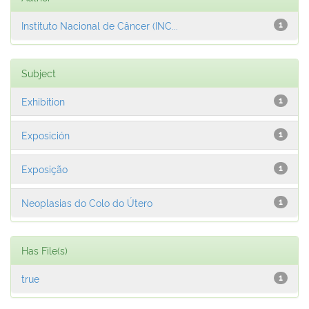
Instituto Nacional de Câncer (INC...
1
Subject
Exhibition
1
Exposición
1
Exposição
1
Neoplasias do Colo do Útero
1
Has File(s)
true
1