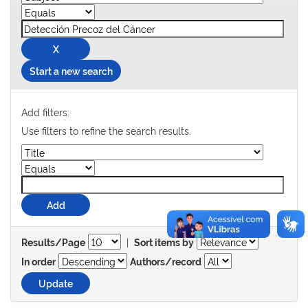
Start a new search
Add filters:
Use filters to refine the search results.
|
Results/Page
Sort items by
In order
Authors/record