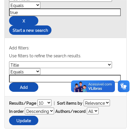
Start a new search
Add filters:
Use filters to refine the search results.
|
Results/Page
Sort items by
In order
Authors/record