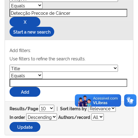
Start a new search
Add filters:
Use filters to refine the search results.
|
Results/Page
Sort items by
In order
Authors/record