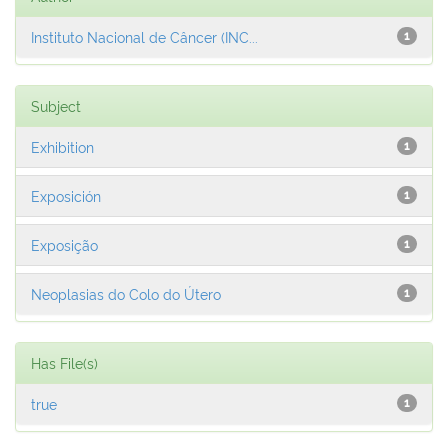
Instituto Nacional de Câncer (INC...
1
Subject
Exhibition
1
Exposición
1
Exposição
1
Neoplasias do Colo do Útero
1
Has File(s)
true
1