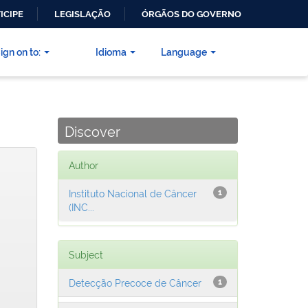
ICIPE
LEGISLAÇÃO
ÓRGÃOS DO GOVERNO
ign on to:
Idioma
Language
Discover
Author
Instituto Nacional de Câncer
1
(INC...
Subject
Detecção Precoce de Câncer
1