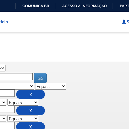
COMUNICA BR
ACESSO À INFORMAÇÃO
PART
IR
PARA
Help
S
O
CONTEÚDO