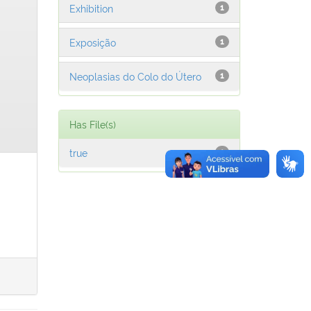
Exhibition
1
Exposição
1
Neoplasias do Colo do Útero
1
Has File(s)
true
1