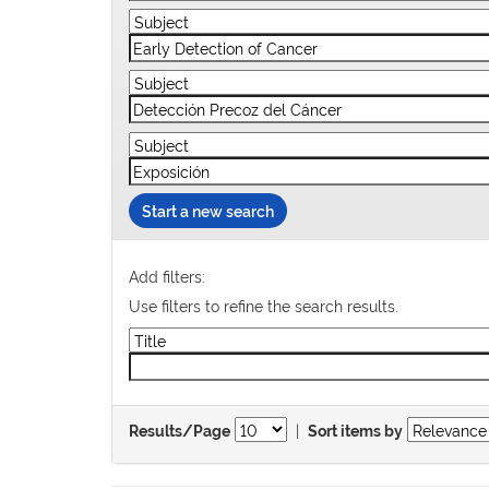
Start a new search
Add filters:
Use filters to refine the search results.
|
Results/Page
Sort items by