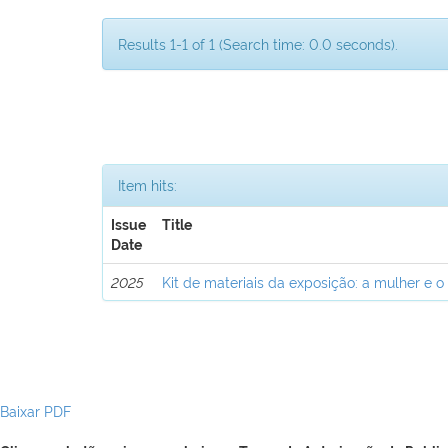
Results 1-1 of 1 (Search time: 0.0 seconds).
Item hits:
Issue
Title
Date
2025
Kit de materiais da exposição: a mulher e o
Baixar PDF