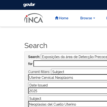
GOVBR
Skip
navigation
Home
Browse
Search
Search:
for
Current filters: