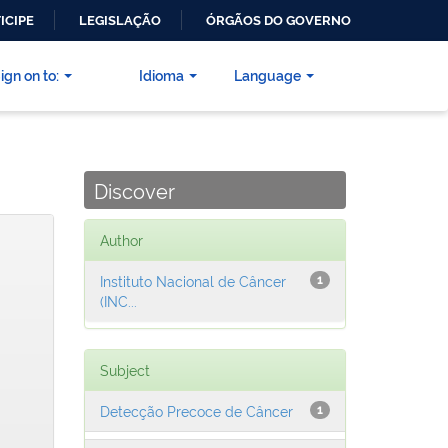
ICIPE
LEGISLAÇÃO
ÓRGÃOS DO GOVERNO
ign on to:
Idioma
Language
Discover
Author
Instituto Nacional de Câncer
1
(INC...
Subject
Detecção Precoce de Câncer
1