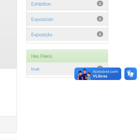
Exhibition
1
Exposición
1
Exposição
1
Has File(s)
true
1