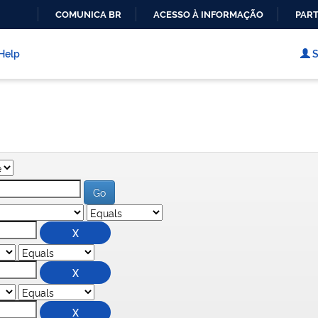
COMUNICA BR
ACESSO À INFORMAÇÃO
PART
IR
PARA
Help
S
O
CONTEÚDO