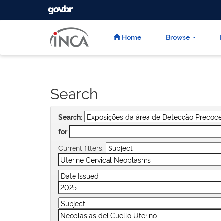
GOVBR
Skip
navigation
Home
Browse
Search
Search:
for
Current filters: