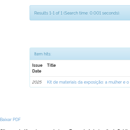
Results 1-1 of 1 (Search time: 0.001 seconds).
Item hits:
Issue
Title
Date
2025
Kit de materiais da exposição: a mulher e o
Baixar PDF