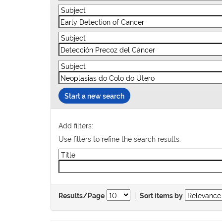
Start a new search
Add filters:
Use filters to refine the search results.
|
Results/Page
Sort items by