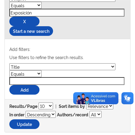
Start a new search
Add filters:
Use filters to refine the search results.
|
Results/Page
Sort items by
In order
Authors/record