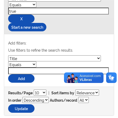
Start a new search
Add filters:
Use filters to refine the search results.
|
Results/Page
Sort items by
In order
Authors/record