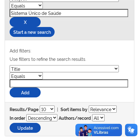
Start a new search
Add filters:
Use filters to refine the search results.
|
Results/Page
Sort items by
In order
Authors/record