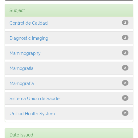
Subject
Control de Calidad
2
Diagnostic Imaging
2
Mammography
2
Mamografia
2
Mamografía
2
Sistema Único de Saúde
2
Unified Health System
2
Date issued