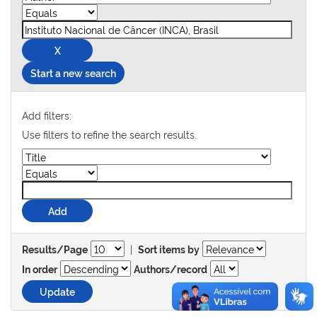
Start a new search
Add filters:
Use filters to refine the search results.
|
Results/Page
Sort items by
In order
Authors/record