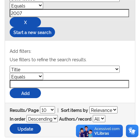
Start a new search
Add filters:
Use filters to refine the search results.
|
Results/Page
Sort items by
In order
Authors/record